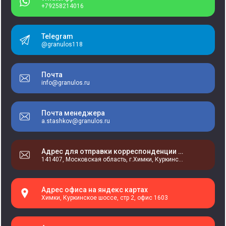
+79258214016
Telegram
@granulos118
Почта
info@granulos.ru
Почта менеджера
a.stashkov@granulos.ru
Адрес для отправки корреспонденции (Нажмите для того что-бы скопировать)
141407, Московская область, г.Химки, Куркинское шоссе, стр 2, офис 1603, БЦ "Аэросити"
Адрес офиса на яндекс картах
Химки, Куркинское шоссе, стр 2, офис 1603