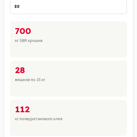
700
кг SBR крошки
28
мешков по 25 кг
112
кг полиуретанового клея