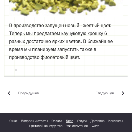
В производство запущен новый - желтый цвет.
Теперь мы предлагаем каучуковую крошку 6
разных достаточно ярких цветов. В ближайшее
время мы планируем запустить также в
производство фиолетовый цвет.
Предыдущая
Следующая
О нас
Вопросы и ответы
Оплата
Блог
Услуги
Доставка
Контакты
Цветовой конструктор
УФ-испытания
Фото