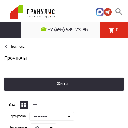
☎
+7 (495) 585-73-86
0
Промполы
Промполы
Фильтр
Вид:
Сортировка:
название
На странице:
40