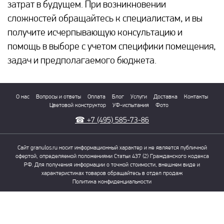
затрат в будущем. При возникновении
сложностей обращайтесь к специалистам, и вы
получите исчерпывающую консультацию и
помощь в выборе с учетом специфики помещения,
задач и предполагаемого бюджета.
О нас
Вопросы и ответы
Оплата
Блог
Услуги
Доставка
Контакты
Цветовой конструктор
УФ-испытания
Фото
☎
+7 (495) 585-73-86
Сайт granulos.ru носит информационный характер и не является публичной
офертой, определяемой положениями Статьи 437 (2) Гражданского кодекса
РФ. Для получения информации о точной стоимости, внешнем виде и
характеристиках товаров обращайтесь в отдел продаж
Политика конфиденциальности