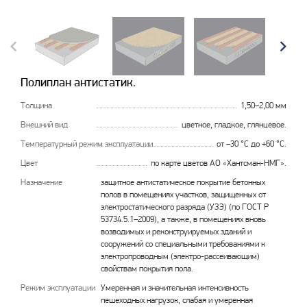
Полиплан антистатик.
Толщина
1,50–2,00 мм
Внешний вид
цветное, гладкое, глянцевое.
Температурный режим эксплуатации
от –30 °С до +60 °С.
Цвет
по карте цветов АО «Хантсман-НМГ».
Назначение
защитное антистатическое покрытие бетонных
полов в помещениях участков, защищенных от
электростатического разряда (УЗЭ) (по ГОСТ Р
53734.5.1–2009), а также, в помещениях вновь
возводимых и реконструируемых зданий и
сооружений со специальными требованиями к
электропроводным (электро-рассеивающим)
свойствам покрытия пола.
Режим эксплуатации
Умеренная и значительная интенсивность
пешеходных нагрузок, слабая и умеренная