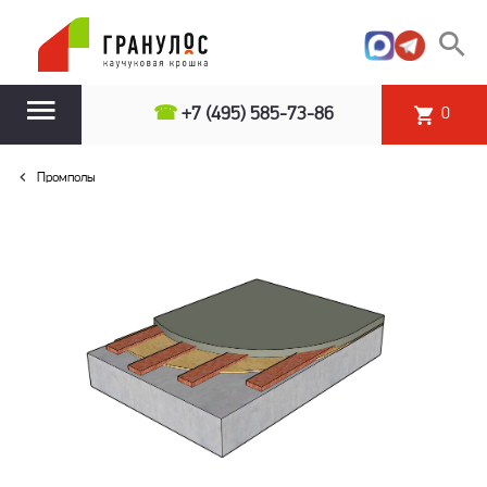
☎
+7 (495) 585-73-86
0
Промполы