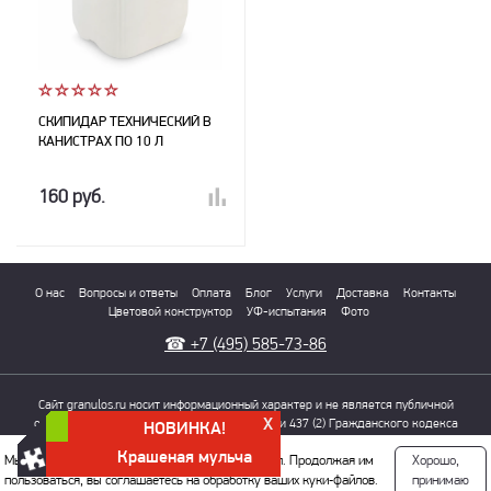
СКИПИДАР ТЕХНИЧЕСКИЙ В
КАНИСТРАХ ПО 10 Л
160 руб.
О нас
Вопросы и ответы
Оплата
Блог
Услуги
Доставка
Контакты
Цветовой конструктор
УФ-испытания
Фото
☎
+7 (495) 585-73-86
Сайт granulos.ru носит информационный характер и не является публичной
X
офертой, определяемой положениями Статьи 437 (2) Гражданского кодекса
НОВИНКА!
РФ. Для получения информации о точной стоимости, внешнем виде и
Крашеная мульча
Мы используем куки, чтобы сайт хорошо работал. Продолжая им
Хорошо,
характеристиках товаров обращайтесь в отдел продаж
пользоваться, вы соглашаетесь на обработку ваших куки‑файлов.
Политика конфиденциальности
принимаю