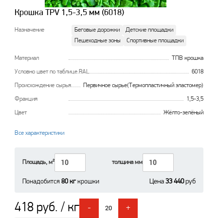
Крошка TPV 1,5-3,5 мм (6018)
Назначение
Беговые дорожки
Детские площадки
Пешеходные зоны
Спортивные площадки
Материал
ТПВ крошка
Условно цвет по таблице RAL
6018
Происхождение сырья
Первичное сырье(Термопластичный эластомер)
Фракция
1,5-3,5
Цвет
Жёлто-зелёный
Все характеристики
Площадь, м²
толщина мм
Понадобится
80 кг
крошки
Цена
33 440
руб
418 руб. / кг
-
+