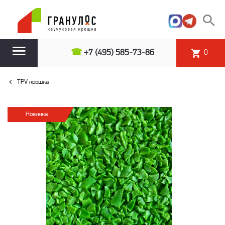
☎
+7 (495) 585-73-86
0
TPV крошка
Новинка