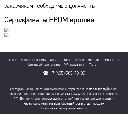
заказчикам необходимые документы.
Сертификаты EPDM крошки
О нас
Вопросы и ответы
Оплата
Блог
Услуги
Доставка
Контакты
Цветовой конструктор
УФ-испытания
Фото
☎
+7 (495) 585-73-86
Сайт granulos.ru носит информационный характер и не является публичной
офертой, определяемой положениями Статьи 437 (2) Гражданского кодекса
РФ. Для получения информации о точной стоимости, внешнем виде и
характеристиках товаров обращайтесь в отдел продаж
Политика конфиденциальности