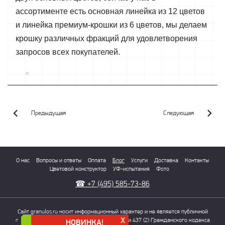
ассортименте есть основная линейка из 12 цветов
и линейка премиум-крошки из 6 цветов, мы делаем
крошку различных фракций для удовлетворения
запросов всех покупателей.
Предыдущая
Следующая
О нас
Вопросы и ответы
Оплата
Блог
Услуги
Доставка
Контакты
Цветовой конструктор
УФ-испытания
Фото
☎
+7 (495) 585-73-86
Сайт granulos.ru носит информационный характер и не является публичной
X
офертой, определяемой положениями Статьи 437 (2) Гражданского кодекса
НОВИНКА!