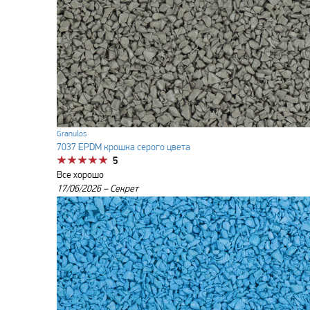
Granulos
7037 EPDM крошка серого цвета
5
Все хорошо
17/06/2026 –
Секрет