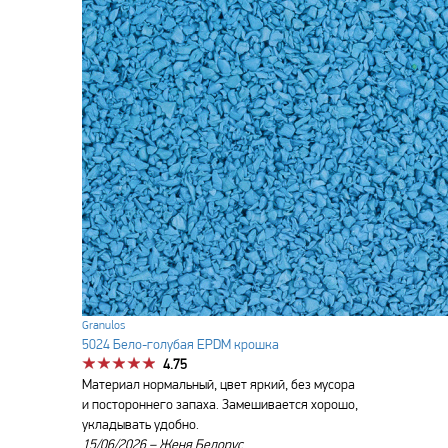
Granulos
5024 Бело-голубая EPDM крошка
4.75
Материал нормальный, цвет яркий, без мусора
и постороннего запаха. Замешивается хорошо,
укладывать удобно.
15/06/2026 –
Женя Белорус