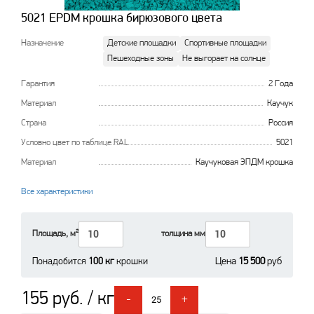
5021 EPDM крошка бирюзового цвета
Назначение
Детские площадки
Спортивные площадки
Пешеходные зоны
Не выгорает на солнце
Гарантия
2 Года
Материал
Каучук
Страна
Россия
Условно цвет по таблице RAL
5021
Материал
Каучуковая ЭПДМ крошка
Все характеристики
Площадь, м²
толщина мм
Понадобится
100 кг
крошки
Цена
15 500
руб
155 руб. / кг
-
+