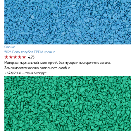
Granulos
5024 Бело-голубая EPDM крошка
4.75
Материал нормальный, цвет яркий, без мусора и постороннего запаха.
Замешивается хорошо, укладывать удобно.
15/06/2026 –
Женя Белорус