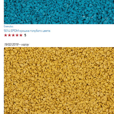
Granulos
5014 EPDM крошка голубого цвета
5
19/02/2019 –
vazoy