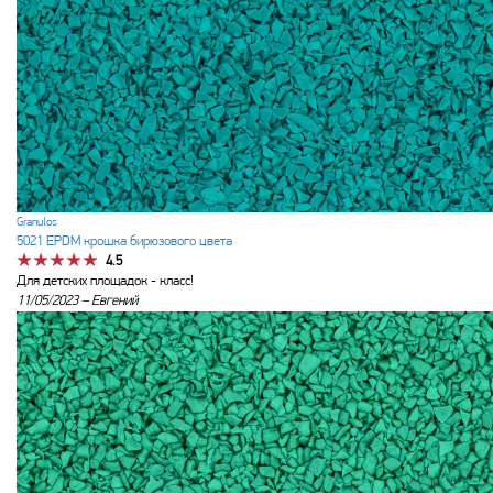
Granulos
5021 EPDM крошка бирюзового цвета
4.5
Для детских площадок - класс!
11/05/2023 –
Евгений