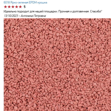
6018 Ярко-зеленая EPDM крошка
5
Идеально подходит для нашей площадки. Прочная и долговечная. Спасибо!"
13/10/2023 –
Антонина Петровна