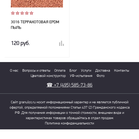
3016 ТЕРРАКОТОВАЯ EPDM
ПЫЛЬ
120 руб.
О нас
Вопросы и ответы
Оплата
Блог
Услуги
Доставка
Контакты
Цветовой конструктор
УФ-испытания
Фото
☎
+7 (495) 585-73-86
Сайт granulos.ru носит информационный характер и не является публичной
офертой, определяемой положениями Статьи 437 (2) Гражданского кодекса
РФ. Для получения информации о точной стоимости, внешнем виде и
характеристиках товаров обращайтесь в отдел продаж
Политика конфиденциальности