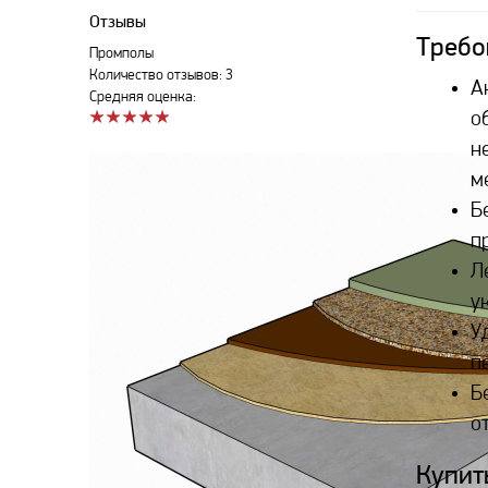
Отзывы
Требо
Промполы
Количество отзывов: 3
А
Средняя оценка:
о
н
м
Б
п
Л
у
У
п
Б
о
Купит