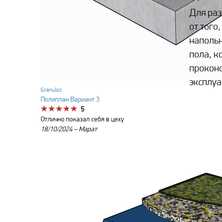
Для раз
от того
напольн
пола, к
проконс
эксплуа
Granulos
Полиплан Вариант 3
5
Отлично показал себя в цеху
18/10/2024 –
Марат