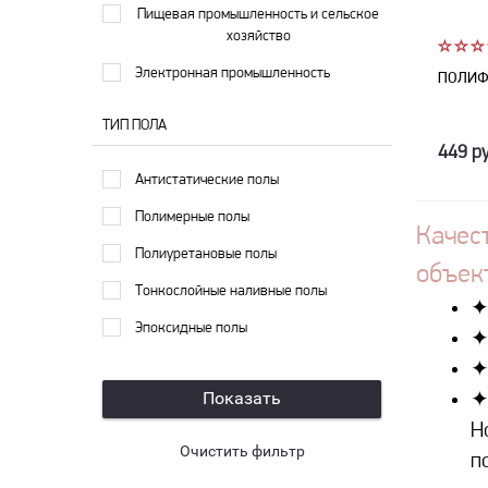
Пищевая промышленность и сельское
хозяйство
Электронная промышленность
ПОЛИФ
ТИП ПОЛА
449 ру
Антистатические полы
Полимерные полы
Качес
Полиуретановые полы
объек
Тонкослойные наливные полы
✦
Эпоксидные полы
✦
✦
✦
Н
п