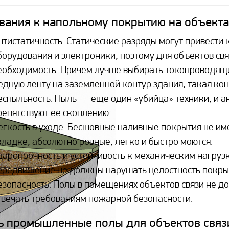
вания к напольному покрытию на объекта
нтистатичность. Статические разряды могут привести 
борудования и электроники, поэтому для объектов связ
еобходимость. Причем лучше выбирать токопроводящи
едную ленту на заземленной контур здания, такая ко
еспыльность. Пыль — еще один «убийца» техники, и а
репятствуют ее скоплению.
егкость в уходе. Бесшовные наливные покрытия не име
кладке, абсолютно ровные, легко и быстро моются.
даропрочность и устойчивость к механическим нагруз
ередвижение не должны нарушать целостность покрыт
езопасность. Полы в помещениях объектов связи не д
твечать требованиям пожарной безопасности.
ь промышленные полы для объектов связ