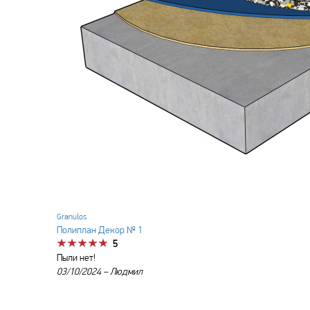
Granulos
Полиплан Декор № 1
5
Пыли нет!
03/10/2024 –
Людмил